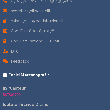
030/3700267
- Fax: 030/395206
segreteria@itiscastelli.it
bsis037004@pec.istruzione.it
Cod. Fisc. 80048510178
Cod. Fatturazione: UFE3MI
DPO
Feedback
🏫 Codici Meccanografici
IIS "Castelli"
BSIS037004
Istituto Tecnico Diurno