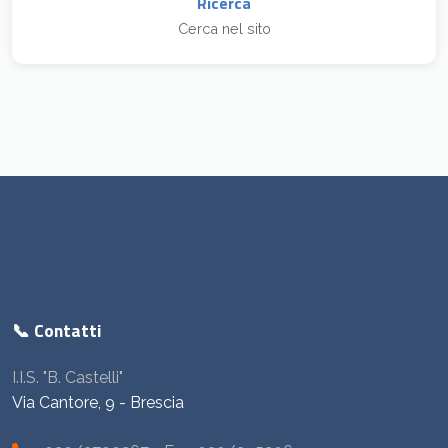
Ricerca
Cerca nel sito
📞 Contatti
I.I.S. "B. Castelli"
Via Cantore, 9 - Brescia