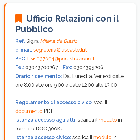
Ufficio Relazioni con il
Pubblico
Ref.
Sig.ra
Milena de Blasio
e-mail:
segreteria@itiscastelli.it
PEC:
bsis037004@pec.istruzione.it
Tel:
030/3700267 -
Fax:
030/395206
Orario ricevimento:
Dal Lunedì al Venerdì dalle
ore 8,00 alle ore 9,00 e dalle 12,00 alle 13,00
Regolamento di accesso civico:
vedi il
documento
PDF
Istanza accesso agli atti:
scarica il
modulo
in
formato DOC 300Kb
Istanza accesso civico:
scarica il
modulo
in