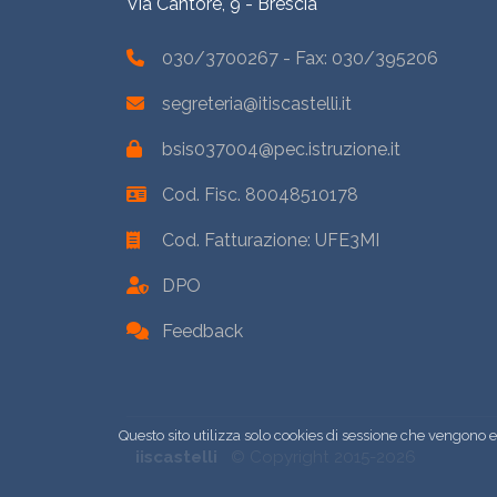
Via Cantore, 9 - Brescia
030/3700267
- Fax: 030/395206
segreteria@itiscastelli.it
bsis037004@pec.istruzione.it
Cod. Fisc. 80048510178
Cod. Fatturazione: UFE3MI
DPO
Feedback
Questo sito utilizza solo cookies di sessione che vengono 
iiscastelli
© Copyright 2015-2026