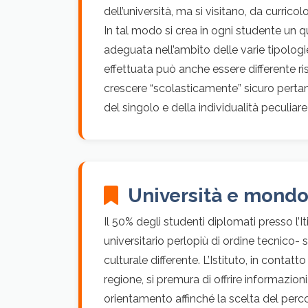
dell’università, ma si visitano, da curricolo
In tal modo si crea in ogni studente un 
adeguata nell’ambito delle varie tipologie
effettuata può anche essere differente ris
crescere “scolasticamente” sicuro pertan
del singolo e della individualità peculiar
Università e mondo
Il 50% degli studenti diplomati presso l’It
universitario perlopiù di ordine tecnico-
culturale differente. L’Istituto, in contatto
regione, si premura di offrire informazioni
orientamento affinché la scelta del percor