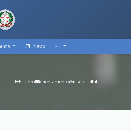
renza
News
Indietro
orientamento@itiscastelli.it