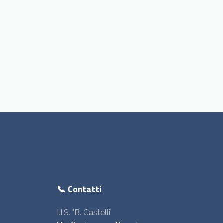
📞 Contatti
I.I.S. "B. Castelli"