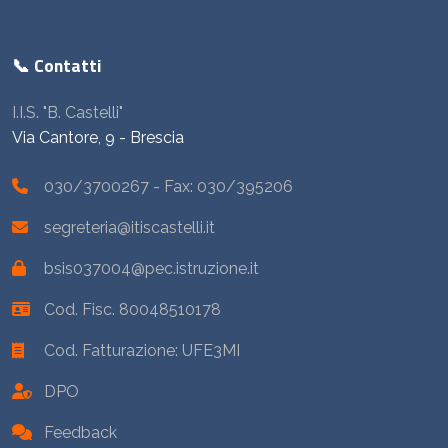
📞 Contatti
I.I.S. "B. Castelli"
Via Cantore, 9 - Brescia
030/3700267
- Fax: 030/395206
segreteria@itiscastelli.it
bsis037004@pec.istruzione.it
Cod. Fisc. 80048510178
Cod. Fatturazione: UFE3MI
DPO
Feedback