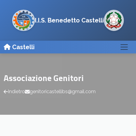
I.I.S. Benedetto Castelli
Castelli
Associazione Genitori
Indietro
genitoricastellibs@gmail.com