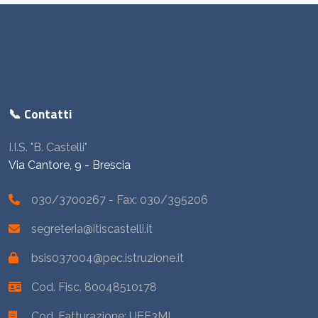
📞 Contatti
I.I.S. "B. Castelli"
Via Cantore, 9 - Brescia
030/3700267
- Fax: 030/395206
segreteria@itiscastelli.it
bsis037004@pec.istruzione.it
Cod. Fisc. 80048510178
Cod. Fatturazione: UFE3MI