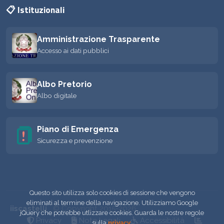
📋 Istituzionali
Amministrazione Trasparente
Accesso ai dati pubblici
Albo Pretorio
Albo digitale
Piano di Emergenza
Sicurezza e prevenzione
Questo sito utilizza solo cookies di sessione che vengono
eliminati al termine della navigazione. Utilizziamo Google
iiscastelli
© Copyright 2015-2026
jQuery che potrebbe utlizzare cookies. Guarda le nostre regole
Privacy
Note Legali
Accessibilità
sulla
privacy
.