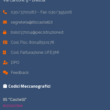
Via Cantore, 9 - Brescia
030/3700267
- Fax: 030/395206
segreteria@itiscastelli.it
bsis037004@pec.istruzione.it
Cod. Fisc. 80048510178
Cod. Fatturazione: UFE3MI
DPO
Feedback
🏫 Codici Meccanografici
IIS "Castelli"
BSIS037004