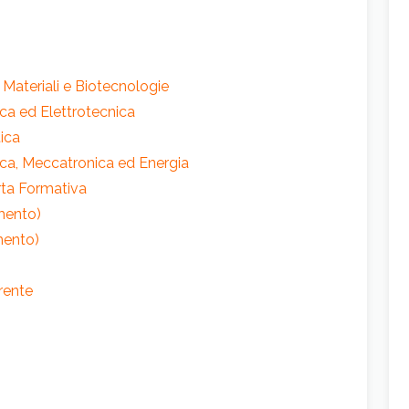
, Materiali e Biotecnologie
nica ed Elettrotecnica
tica
nica, Meccatronica ed Energia
ferta Formativa
amento)
amento)
arente