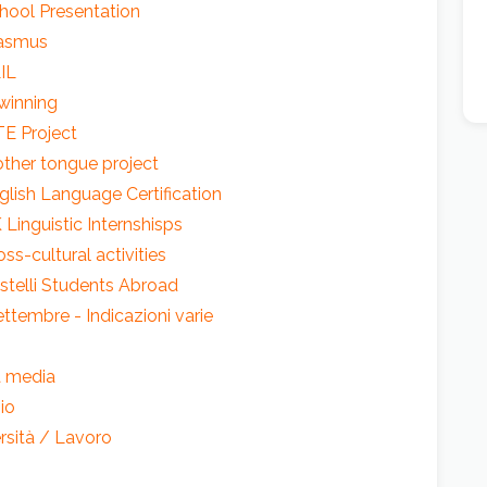
 School Presentation
Erasmus
LIL
eTwinning
ITE Project
 Mother tongue project
 English Language Certification
UK Linguistic Internshisps
ross-cultural activities
 Castelli Students Abroad
 settembre - Indicazioni varie
za media
nio
versità / Lavoro