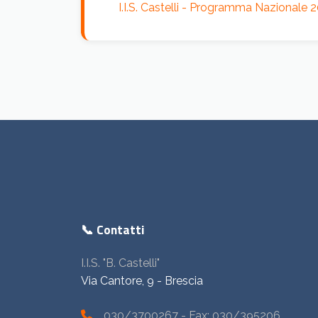
I.I.S. Castelli - Programma Nazionale
📞 Contatti
I.I.S. "B. Castelli"
Via Cantore, 9 - Brescia
030/3700267
- Fax: 030/395206