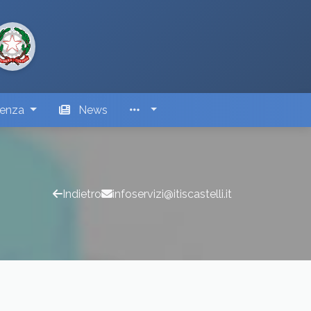
renza
News
Indietro
infoservizi@itiscastelli.it