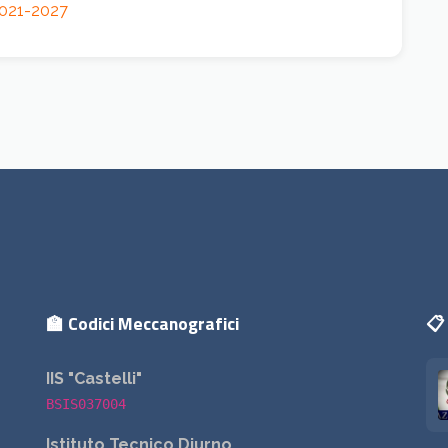
 2021-2027
🏫 Codici Meccanografici
📋 
IIS "Castelli"
BSIS037004
Istituto Tecnico Diurno